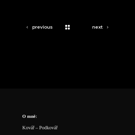
previous
next
O mně:
Kovář – Podkovář