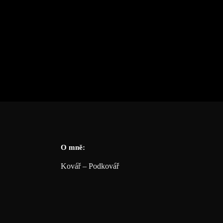
O mně:
Kovář – Podkovář